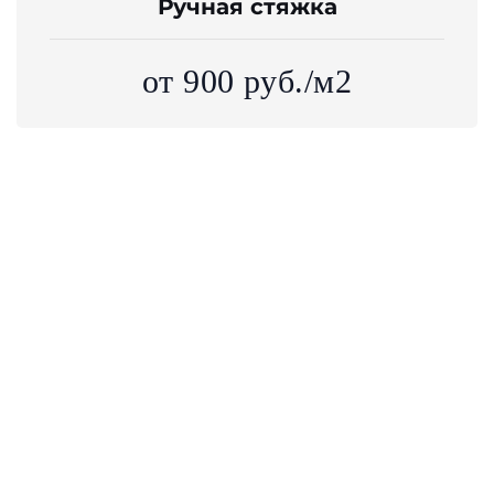
Ручная стяжка
от 900 руб./м2
(!)
Цены на устройство стяжки пола
указаны для ознакомления. Точная
стоимость
рассчитывается специалистом
,
исходя из высоты слоя и метража стяжки,
назначения полов и расположения
строительного или ремонтного объекта.
Оставьте заявку
Калькулятор стяжки
пола: